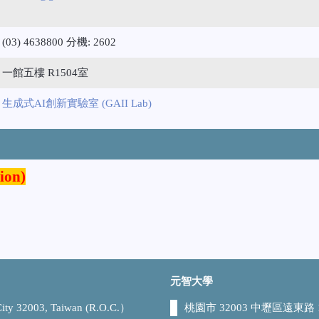
(03) 4638800 分機: 2602
一館五樓 R1504室
生成式AI創新實驗室 (GAII Lab)
ion)
元智大學
 City 32003, Taiwan (R.O.C.）
桃園市 32003 中壢區遠東路 1