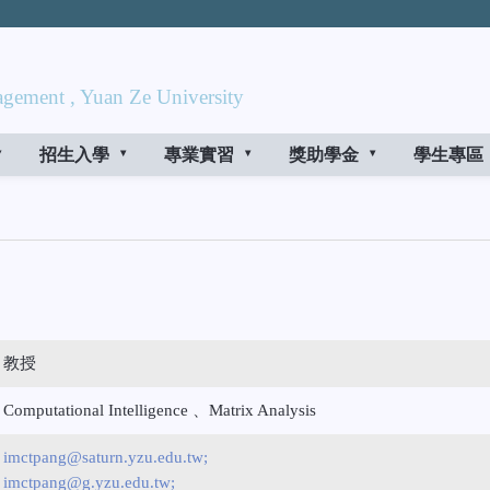
gement , Yuan Ze University
招生入學
專業實習
獎助學金
學生專區
教授
Computational Intelligence 、Matrix Analysis
imctpang@saturn.yzu.edu.tw;
imctpang@g.yzu.edu.tw;