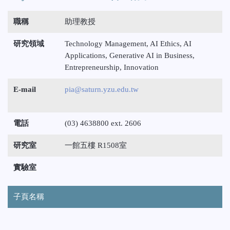
職稱
助理教授
研究領域
Technology Management, AI Ethics, AI
Applications, Generative AI in Business,
Entrepreneurship, Innovation
E-mail
pia@saturn.yzu.edu.tw
電話
(03) 4638800 ext. 2606
研究室
一館五樓 R1508室
實驗室
子頁名稱